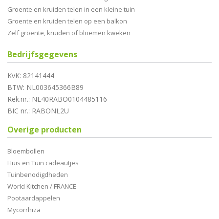
Groente en kruiden telen in een kleine tuin
Groente en kruiden telen op een balkon
Zelf groente, kruiden of bloemen kweken
Bedrijfsgegevens
KvK: 82141444
BTW: NL003645366B89
Rek.nr.: NL40RABO0104485116
BIC nr.: RABONL2U
Overige producten
Bloembollen
Huis en Tuin cadeautjes
Tuinbenodigdheden
World Kitchen / FRANCE
Pootaardappelen
Mycorrhiza