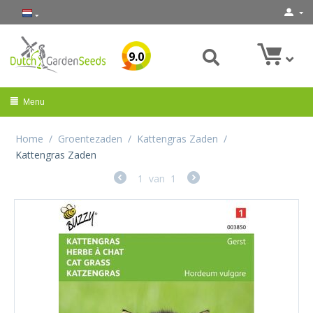
9.0
Menu
Home
/
Groentezaden
/
Kattengras Zaden
/
Kattengras Zaden
1
van
1