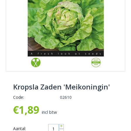
Kropsla Zaden 'Meikoningin'
Code:
02610
€
1,89
incl btw
+
Aantal: