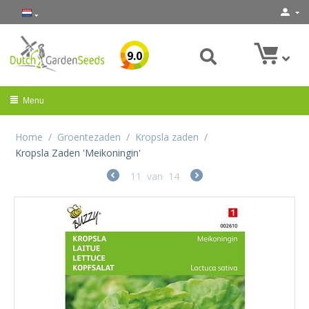
9.0
Menu
Home
/
Groentezaden
/
Kropsla zaden
/
Kropsla Zaden 'Meikoningin'
11
van
14