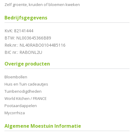
Zelf groente, kruiden of bloemen kweken
Bedrijfsgegevens
KvK: 82141444
BTW: NL003645366B89
Rek.nr.: NL40RABO0104485116
BIC nr.: RABONL2U
Overige producten
Bloembollen
Huis en Tuin cadeautjes
Tuinbenodigdheden
World Kitchen / FRANCE
Pootaardappelen
Mycorrhiza
Algemene Moestuin Informatie