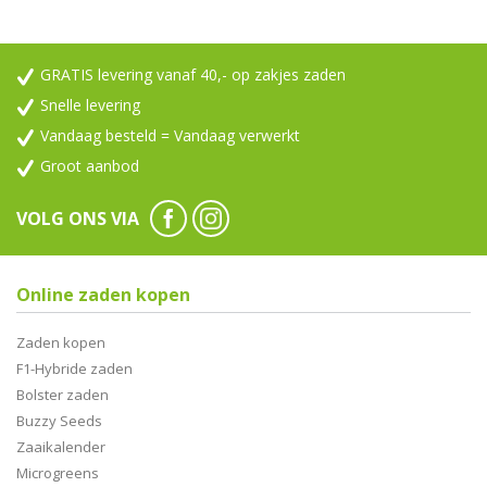
GRATIS levering vanaf 40,- op zakjes zaden
Snelle levering
Vandaag besteld = Vandaag verwerkt
Groot aanbod
VOLG ONS VIA
Online zaden kopen
Zaden kopen
F1-Hybride zaden
Bolster zaden
Buzzy Seeds
Zaaikalender
Microgreens