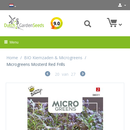
9.0
Menu
Home
/
BIO Kiemzaden & Microgreens
/
Microgreens Mosterd Red Frills
20
van
27