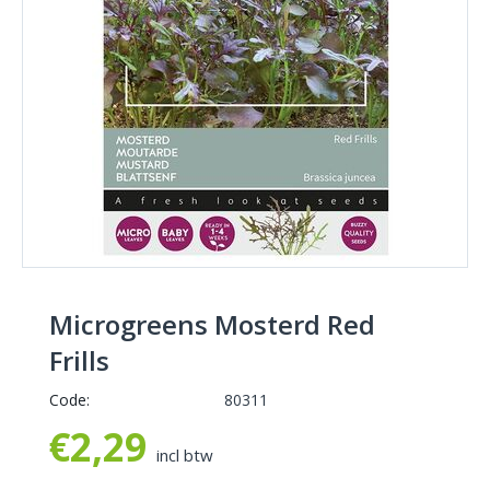
Microgreens Mosterd Red
Frills
Code:
80311
€
2,29
incl btw