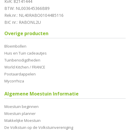
KvK: 82141444
BTW: NL003645366B89
Rek.nr.: NL40RABO0104485116
BIC nr.: RABONL2U
Overige producten
Bloembollen
Huis en Tuin cadeautjes
Tuinbenodigdheden
World Kitchen / FRANCE
Pootaardappelen
Mycorrhiza
Algemene Moestuin Informatie
Moestuin beginnen
Moestuin planner
Makkelijke Moestuin
De Volkstuin op de Volkstuinvereniging