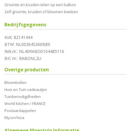
Groente en kruiden telen op een balkon
Zelf groente, kruiden of bloemen kweken
Bedrijfsgegevens
KvK: 82141444
BTW: NL003645366B89
Rek.nr.: NL40RABO0104485116
BIC nr.: RABONL2U
Overige producten
Bloembollen
Huis en Tuin cadeautjes
Tuinbenodigdheden
World Kitchen / FRANCE
Pootaardappelen
Mycorrhiza
Algemene Moestuin Informatie