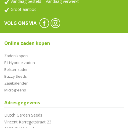
Vandaag besteld = Vandaag verwerkt
Groot aanbod
VOLG ONS VIA
Online zaden kopen
Zaden kopen
F1-Hybride zaden
Bolster zaden
Buzzy Seeds
Zaaikalender
Microgreens
Adresgegevens
Dutch Garden Seeds
Vincent Karregatstraat 23