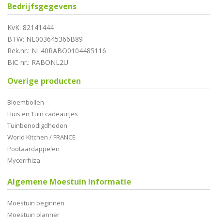
Bedrijfsgegevens
KvK: 82141444
BTW: NL003645366B89
Rek.nr.: NL40RABO0104485116
BIC nr.: RABONL2U
Overige producten
Bloembollen
Huis en Tuin cadeautjes
Tuinbenodigdheden
World Kitchen / FRANCE
Pootaardappelen
Mycorrhiza
Algemene Moestuin Informatie
Moestuin beginnen
Moestuin planner