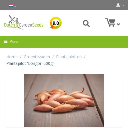
9.0
Menu
Home
/
Groentezaden
/
Plantsjalotten
/
Plantsjalot 'Longor' 500gr