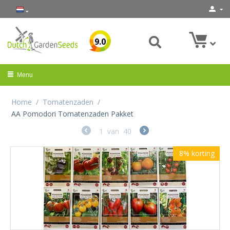
9.0
Menu
Home
/
Tomatenzaden
/
AA Pomodori Tomatenzaden Pakket
1
van
40
8%
korting