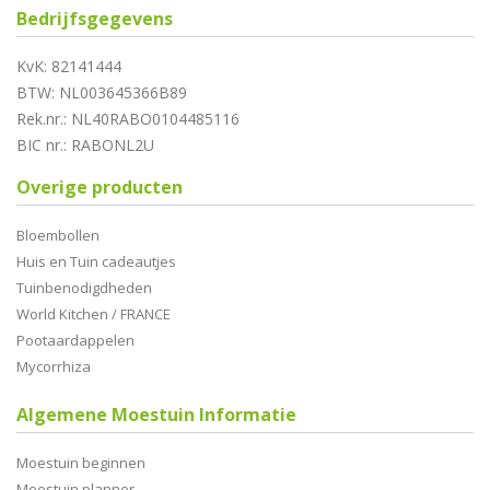
Bedrijfsgegevens
KvK: 82141444
BTW: NL003645366B89
Rek.nr.: NL40RABO0104485116
BIC nr.: RABONL2U
Overige producten
Bloembollen
Huis en Tuin cadeautjes
Tuinbenodigdheden
World Kitchen / FRANCE
Pootaardappelen
Mycorrhiza
Algemene Moestuin Informatie
Moestuin beginnen
Moestuin planner