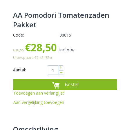
AA Pomodori Tomatenzaden
Pakket
Code:
00015
€
28,50
incl btw
€
30,95
U bespaart:
€
2,45
(
8
%)
+
Aantal:
−
Bestel
Toevoegen aan verlanglijst
Aan vergelijking toevoegen
Omschrijving