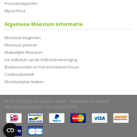
Pootaardappelen
Mycorrhiza
Algemene Moestuin Informatie
Moestuin beginnen
Moestuin planner
Makkelijke Moestuin
De Volkstuin op de Volkstuinvereniging
Bodemsoorten en het Verbeteren Ervan
Combinatieteelt
Moestuinplan Maken
© 2013-2026 Dutch Garden Seeds. Realisatie
Studioweb
Alle getoonde prijzen zijn inclusief BTW