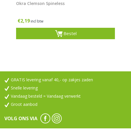
Okra Clemson Spineless
€
2,19
incl btw
Bestel
GRATIS levering vanaf 40,- op zakjes zaden
Snelle levering
Vandaag besteld = Vandaag verwerkt
Groot aanbod
VOLG ONS VIA