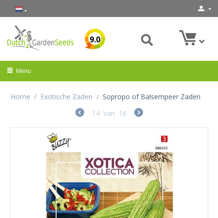
9.0
Menu
Home
/
Exotische Zaden
/
Sopropo of Balsempeer Zaden
14
van
16