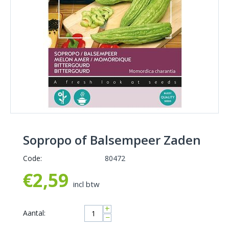
Sopropo of Balsempeer Zaden
Code:
80472
€
2,59
incl btw
+
Aantal:
−