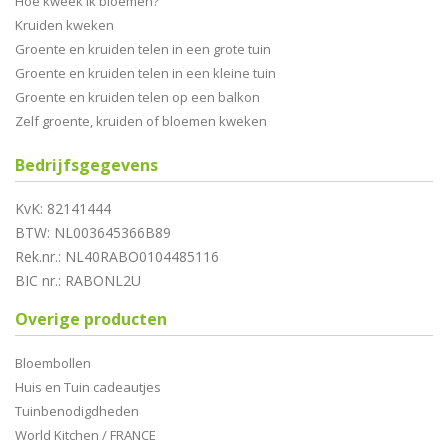
Hoe kweek ik bloemen?
Kruiden kweken
Groente en kruiden telen in een grote tuin
Groente en kruiden telen in een kleine tuin
Groente en kruiden telen op een balkon
Zelf groente, kruiden of bloemen kweken
Bedrijfsgegevens
KvK: 82141444
BTW: NL003645366B89
Rek.nr.: NL40RABO0104485116
BIC nr.: RABONL2U
Overige producten
Bloembollen
Huis en Tuin cadeautjes
Tuinbenodigdheden
World Kitchen / FRANCE