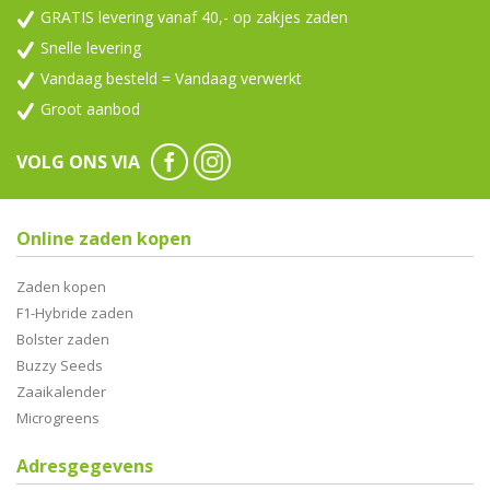
GRATIS levering vanaf 40,- op zakjes zaden
Snelle levering
Vandaag besteld = Vandaag verwerkt
Groot aanbod
VOLG ONS VIA
Online zaden kopen
Zaden kopen
F1-Hybride zaden
Bolster zaden
Buzzy Seeds
Zaaikalender
Microgreens
Adresgegevens