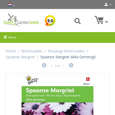
9.0
Menu
Home
/
Bloemzaden
/
Eénjarige bloemzaden
/
Spaanse Margriet
/
Spaanse Margriet Akila Gemengd
1
van
1