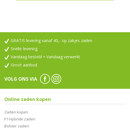
GRATIS levering vanaf 40,- op zakjes zaden
Snelle levering
Vandaag besteld = Vandaag verwerkt
Groot aanbod
VOLG ONS VIA
Online zaden kopen
Zaden kopen
F1-Hybride zaden
Bolster zaden