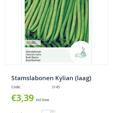
Stamslabonen Kylian (laag)
Code:
3145
€
3,39
incl btw
+