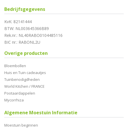
Bedrijfsgegevens
KvK: 82141444
BTW: NL003645366B89
Rek.nr.: NL40RABO0104485116
BIC nr.: RABONL2U
Overige producten
Bloembollen
Huis en Tuin cadeautjes
Tuinbenodigdheden
World Kitchen / FRANCE
Pootaardappelen
Mycorrhiza
Algemene Moestuin Informatie
Moestuin beginnen