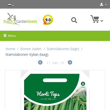
9.0
Menu
Home
/
Bonen zaden
/
Stamslabonen (lage)
/
Stamslabonen Kylian (laag)
11
van
13