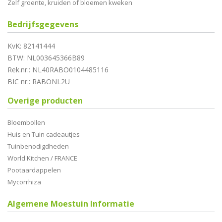
Zelf groente, kruiden of bloemen kweken
Bedrijfsgegevens
KvK: 82141444
BTW: NL003645366B89
Rek.nr.: NL40RABO0104485116
BIC nr.: RABONL2U
Overige producten
Bloembollen
Huis en Tuin cadeautjes
Tuinbenodigdheden
World Kitchen / FRANCE
Pootaardappelen
Mycorrhiza
Algemene Moestuin Informatie