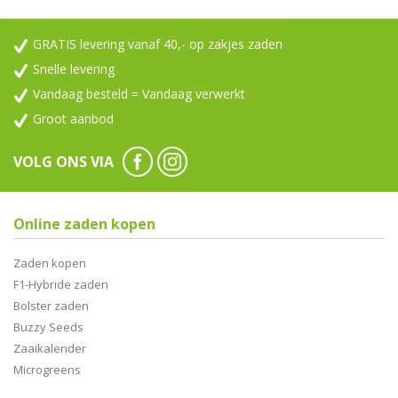
GRATIS levering vanaf 40,- op zakjes zaden
Snelle levering
Vandaag besteld = Vandaag verwerkt
Groot aanbod
VOLG ONS VIA
Online zaden kopen
Zaden kopen
F1-Hybride zaden
Bolster zaden
Buzzy Seeds
Zaaikalender
Microgreens