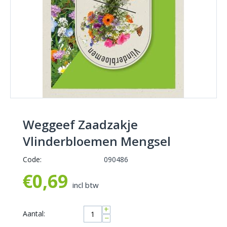
Weggeef Zaadzakje
Vlinderbloemen Mengsel
Code:
090486
€
0,69
incl btw
+
Aantal:
−