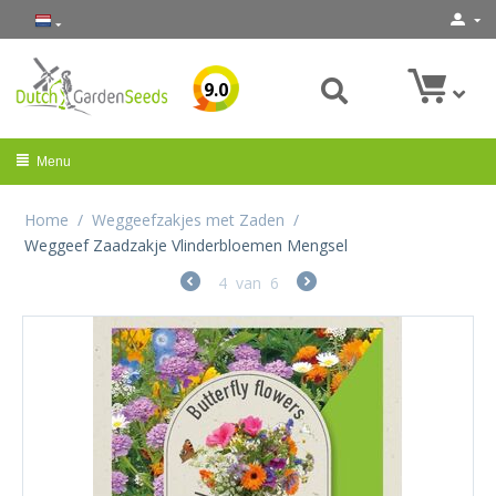
9.0
Menu
Home
/
Weggeefzakjes met Zaden
/
Weggeef Zaadzakje Vlinderbloemen Mengsel
4
van
6