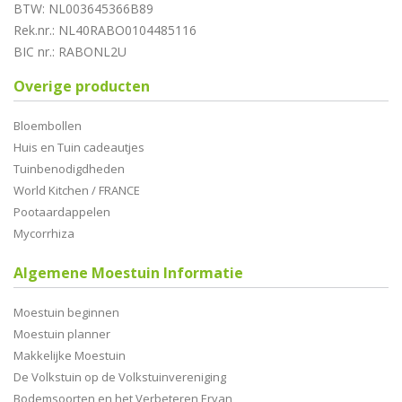
BTW: NL003645366B89
Rek.nr.: NL40RABO0104485116
BIC nr.: RABONL2U
Overige producten
Bloembollen
Huis en Tuin cadeautjes
Tuinbenodigdheden
World Kitchen / FRANCE
Pootaardappelen
Mycorrhiza
Algemene Moestuin Informatie
Moestuin beginnen
Moestuin planner
Makkelijke Moestuin
De Volkstuin op de Volkstuinvereniging
Bodemsoorten en het Verbeteren Ervan