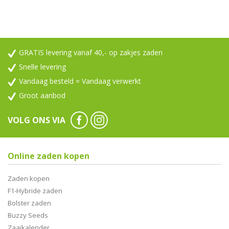
GRATIS levering vanaf 40,- op zakjes zaden
Snelle levering
Vandaag besteld = Vandaag verwerkt
Groot aanbod
VOLG ONS VIA
Online zaden kopen
Zaden kopen
F1-Hybride zaden
Bolster zaden
Buzzy Seeds
Zaaikalender