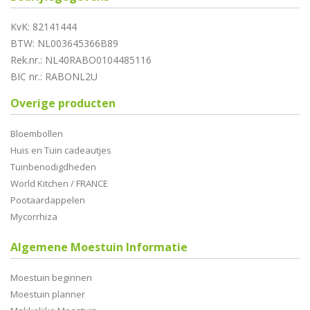
KvK: 82141444
BTW: NL003645366B89
Rek.nr.: NL40RABO0104485116
BIC nr.: RABONL2U
Overige producten
Bloembollen
Huis en Tuin cadeautjes
Tuinbenodigdheden
World Kitchen / FRANCE
Pootaardappelen
Mycorrhiza
Algemene Moestuin Informatie
Moestuin beginnen
Moestuin planner