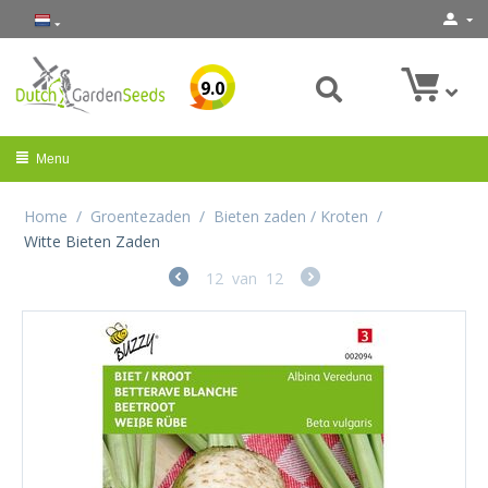
9.0
Menu
Home
/
Groentezaden
/
Bieten zaden / Kroten
/
Witte Bieten Zaden
12
van
12