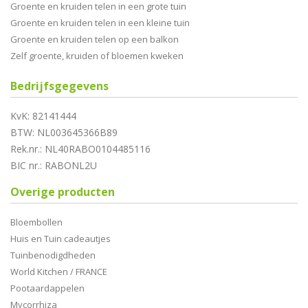
Groente en kruiden telen in een grote tuin
Groente en kruiden telen in een kleine tuin
Groente en kruiden telen op een balkon
Zelf groente, kruiden of bloemen kweken
Bedrijfsgegevens
KvK: 82141444
BTW: NL003645366B89
Rek.nr.: NL40RABO0104485116
BIC nr.: RABONL2U
Overige producten
Bloembollen
Huis en Tuin cadeautjes
Tuinbenodigdheden
World Kitchen / FRANCE
Pootaardappelen
Mycorrhiza