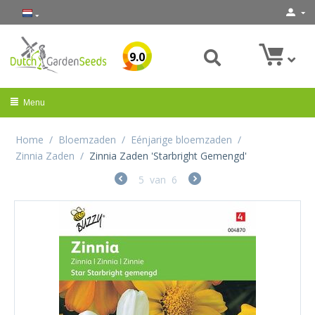
9.0
Menu
Home
/
Bloemzaden
/
Eénjarige bloemzaden
/
Zinnia Zaden
/
Zinnia Zaden 'Starbright Gemengd'
5
van
6