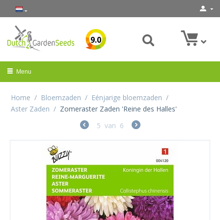
9.0
Menu
Home
/
Bloemzaden
/
Eénjarige bloemzaden
/
Aster Zaden
/
Zomeraster Zaden 'Reine des Halles'
5
van
6