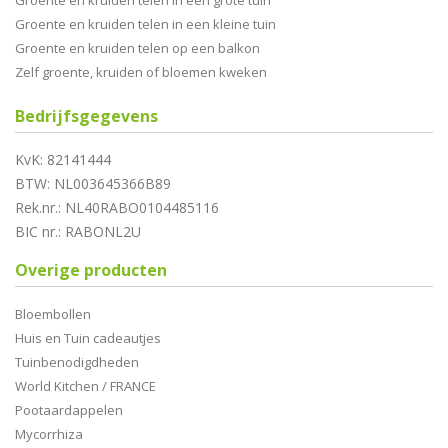
Groente en kruiden telen in een grote tuin
Groente en kruiden telen in een kleine tuin
Groente en kruiden telen op een balkon
Zelf groente, kruiden of bloemen kweken
Bedrijfsgegevens
KvK: 82141444
BTW: NL003645366B89
Rek.nr.: NL40RABO0104485116
BIC nr.: RABONL2U
Overige producten
Bloembollen
Huis en Tuin cadeautjes
Tuinbenodigdheden
World Kitchen / FRANCE
Pootaardappelen
Mycorrhiza