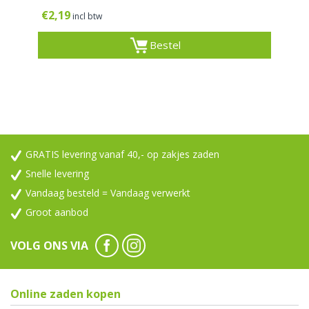
€
2,19
incl btw
Bestel
GRATIS levering vanaf 40,- op zakjes zaden
Snelle levering
Vandaag besteld = Vandaag verwerkt
Groot aanbod
VOLG ONS VIA
Online zaden kopen