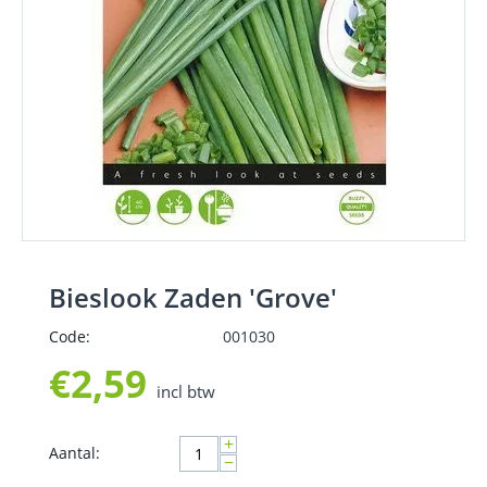
Bieslook Zaden 'Grove'
Code:
001030
€
2,59
incl btw
+
Aantal:
−