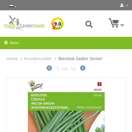
9.0
Menu
Home
/
Kruidenzaden
/
Bieslook Zaden 'Grove'
9
van
53