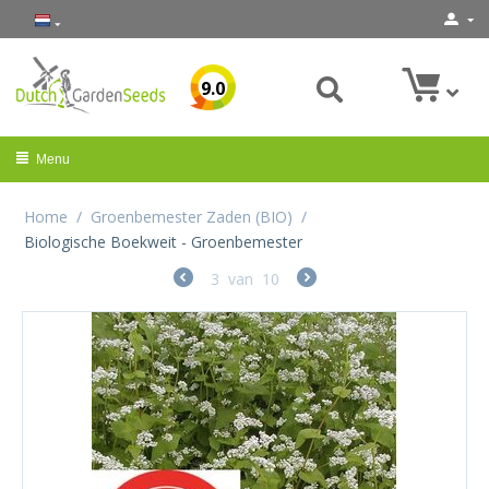
9.0
Menu
Home
/
Groenbemester Zaden (BIO)
/
Biologische Boekweit - Groenbemester
3
van
10