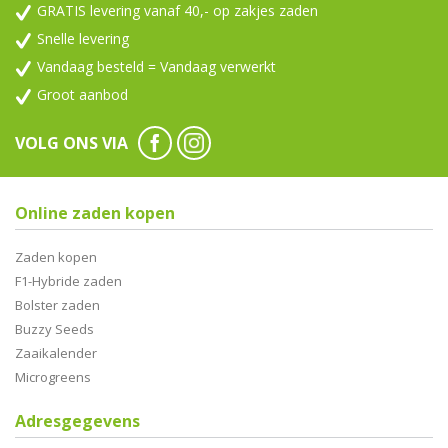
GRATIS levering vanaf 40,- op zakjes zaden
Snelle levering
Vandaag besteld = Vandaag verwerkt
Groot aanbod
VOLG ONS VIA
Online zaden kopen
Zaden kopen
F1-Hybride zaden
Bolster zaden
Buzzy Seeds
Zaaikalender
Microgreens
Adresgegevens