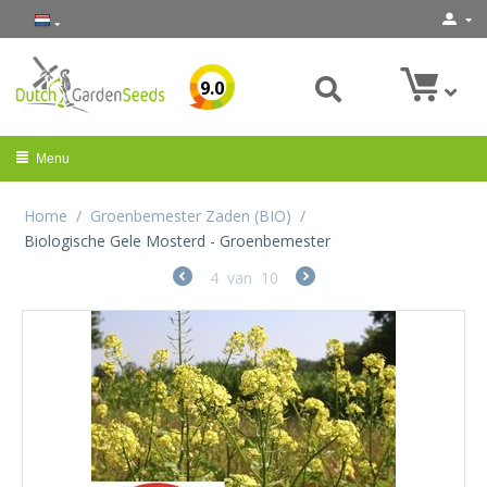
9.0
Menu
Home
/
Groenbemester Zaden (BIO)
/
Biologische Gele Mosterd - Groenbemester
4
van
10