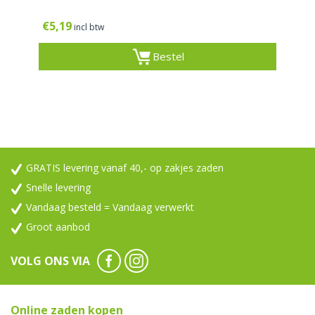
€
5,19
incl btw
Bestel
GRATIS levering vanaf 40,- op zakjes zaden
Snelle levering
Vandaag besteld = Vandaag verwerkt
Groot aanbod
VOLG ONS VIA
Online zaden kopen