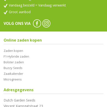
Vandaag besteld = Vandaag verwerkt
Groot aanbod
VOLG ONS VIA
Online zaden kopen
Zaden kopen
F1-Hybride zaden
Bolster zaden
Buzzy Seeds
Zaaikalender
Microgreens
Adresgegevens
Dutch Garden Seeds
Vincent Karregatstraat 23