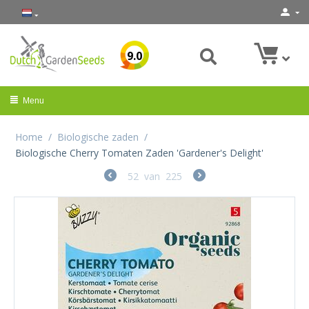
9.0
Menu
Home
/
Biologische zaden
/
Biologische Cherry Tomaten Zaden 'Gardener's Delight'
52
van
225