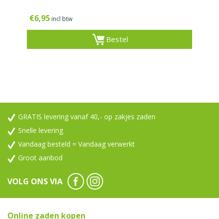
€
6,95
incl btw
Bestel
GRATIS levering vanaf 40,- op zakjes zaden
Snelle levering
Vandaag besteld = Vandaag verwerkt
Groot aanbod
VOLG ONS VIA
Online zaden kopen