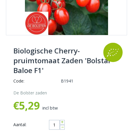
Biologische Cherry-
pruimtomaat Zaden 'Bolstar
Baloe F1'
Code:
B1941
De Bolster zaden
€
5,29
incl btw
+
Aantal:
−