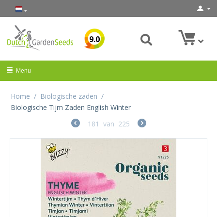
9.0
Menu
Home
/
Biologische zaden
/
Biologische Tijm Zaden English Winter
181
van
225