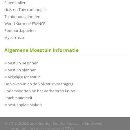
Bloembollen
Huis en Tuin cadeautjes
Tuinbenodigdheden
World Kitchen / FRANCE
Pootaardappelen
Mycorrhiza
Algemene Moestuin Informatie
Moestuin beginnen
Moestuin planner
Makkelijke Moestuin
De Volkstuin op de Volkstuinvereniging
Bodemsoorten en het Verbeteren Ervan
Combinatieteelt
Moestuinplan Maken
© 2013-2026 Dutch Garden Seeds. Realisatie
Studioweb
Alle getoonde prijzen zijn inclusief BTW