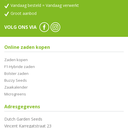
Vandaag besteld = Vandaag verwerkt
Groot aanbod
VOLG ONS VIA
Online zaden kopen
Zaden kopen
F1-Hybride zaden
Bolster zaden
Buzzy Seeds
Zaaikalender
Microgreens
Adresgegevens
Dutch Garden Seeds
Vincent Karregatstraat 23