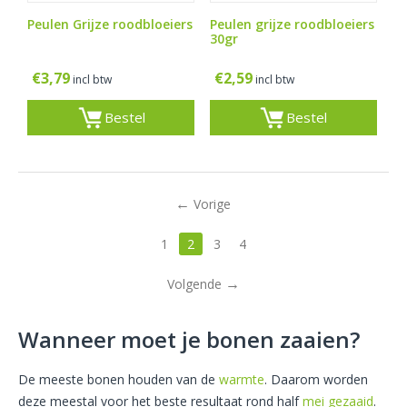
Peulen Grijze roodbloeiers
Peulen grijze roodbloeiers
30gr
€
3,79
€
2,59
incl btw
incl btw
Bestel
Bestel
Vorige
1
2
3
4
Volgende
Wanneer moet je bonen zaaien?
De meeste bonen houden van de
warmte
. Daarom worden
deze meestal voor het beste resultaat rond half
mei gezaaid
.