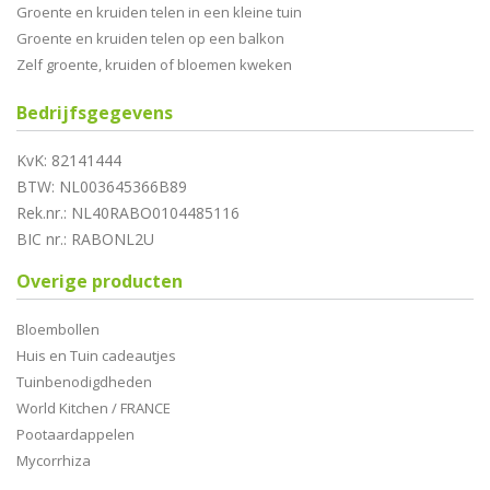
Groente en kruiden telen in een kleine tuin
Groente en kruiden telen op een balkon
Zelf groente, kruiden of bloemen kweken
Bedrijfsgegevens
KvK: 82141444
BTW: NL003645366B89
Rek.nr.: NL40RABO0104485116
BIC nr.: RABONL2U
Overige producten
Bloembollen
Huis en Tuin cadeautjes
Tuinbenodigdheden
World Kitchen / FRANCE
Pootaardappelen
Mycorrhiza