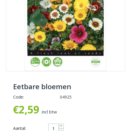
Eetbare bloemen
Code:
04925
€
2,59
incl btw
+
Aantal:
−