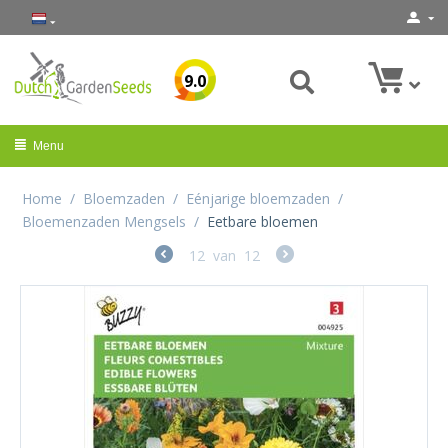
9.0
Menu
Home
/
Bloemzaden
/
Eénjarige bloemzaden
/
Bloemenzaden Mengsels
/
Eetbare bloemen
12
van
12