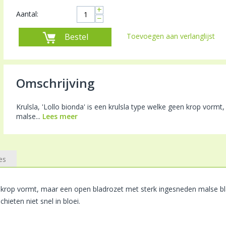
+
Aantal:
−
Bestel
Toevoegen aan verlanglijst
Omschrijving
Krulsla, 'Lollo bionda' is een krulsla type welke geen krop vor
malse...
Lees meer
es
n krop vormt, maar een open bladrozet met sterk ingesneden malse bla
chieten niet snel in bloei.