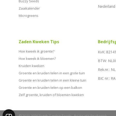
Buzzy Seeds
Nederland
Zaaikalender
Microgreens
Zaden Kweken Tips
Bedrijf
Hoe kweek ik groente?
KvK: 8214
Hoe kweek ik bloemen?
BTW: NL0
Kruiden kweken
Rek.nr.: 
Groente en kruiden telen in een grote tuin
BIC nr.: 
Groente en kruiden telen in een kleine tuin
Groente en kruiden telen op een balkon
Zelf groente, kruiden of bloemen kweken
© 2013-2026 Dutch Garden Seeds. Realisatie
Studioweb