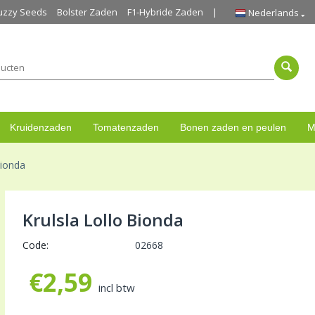
uzzy Seeds
Bolster Zaden
F1-Hybride Zaden
Nederlands
Kruidenzaden
Tomatenzaden
Bonen zaden en peulen
M
Bionda
Krulsla Lollo Bionda
Code:
02668
€
2,59
incl btw