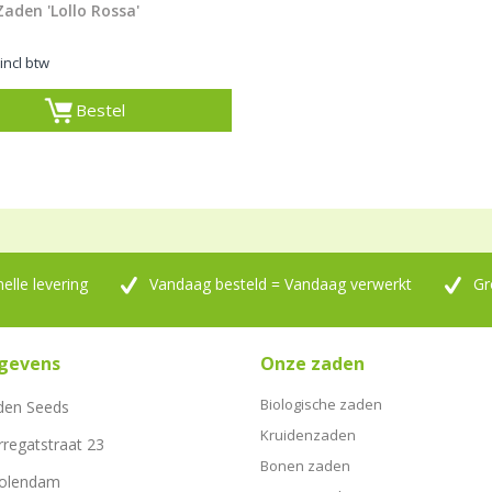
Zaden 'Lollo Rossa'
incl btw
Bestel
nelle levering
Vandaag besteld = Vandaag verwerkt
Gr
gevens
Onze zaden
Biologische zaden
den Seeds
Kruidenzaden
rregatstraat 23
Bonen zaden
Volendam