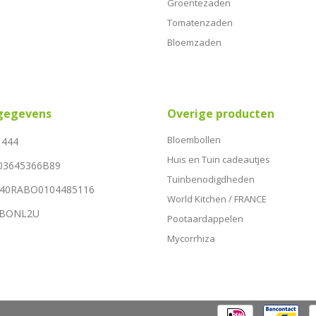
Groentezaden
Tomatenzaden
Bloemzaden
sgegevens
Overige producten
Bloembollen
1444
Huis en Tuin cadeautjes
03645366B89
Tuinbenodigdheden
NL40RABO0104485116
World Kitchen / FRANCE
RABONL2U
Pootaardappelen
Mycorrhiza