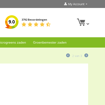
My Account
3792 Beoordelingen
9.0
icrogreens zaden
Groenbemester zaden
2
van
3