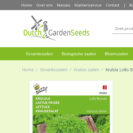
Home
Over ons
Nieuws
Klantenservice
Contact
B
Groentezaden
Biologische zaden
Bloemzaden
Home
/
Groentezaden
/
Krulsla zaden
/
Krulsla Lollo 