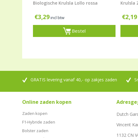
Biologische Krulsla Lollo rossa
Krulsla 
€
3,29
€
2,19
incl btw
Bestel
GRATIS levering vanaf 40,- op zakjes zaden
S
Online zaden kopen
Adresge
Zaden kopen
Dutch Gar
F1-Hybride zaden
Vincent Ka
Bolster zaden
1132 CN 