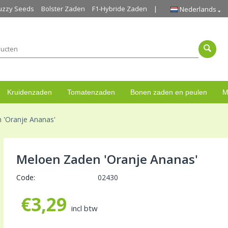
uzzy Seeds
Bolster Zaden
F1-Hybride Zaden
Nederlands
Kruidenzaden
Tomatenzaden
Bonen zaden en peulen
M
 'Oranje Ananas'
Meloen Zaden 'Oranje Ananas'
Code:
02430
€
3,29
incl btw