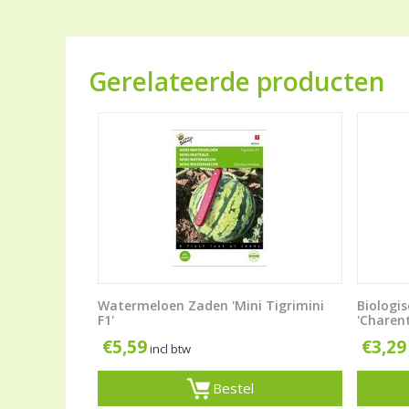
Gerelateerde producten
Watermeloen Zaden 'Mini Tigrimini
Biologi
F1'
'Charent
€
5,59
€
3,29
incl btw
Bestel