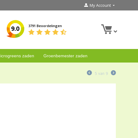
My Account
3791 Beoordelingen
9.0
icrogreens zaden
Groenbemester zaden
5
van
9