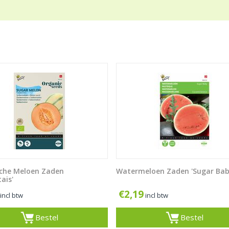
sche Meloen Zaden
Watermeloen Zaden 'Sugar Bab
ais'
€
2,19
incl btw
incl btw
Bestel
Bestel