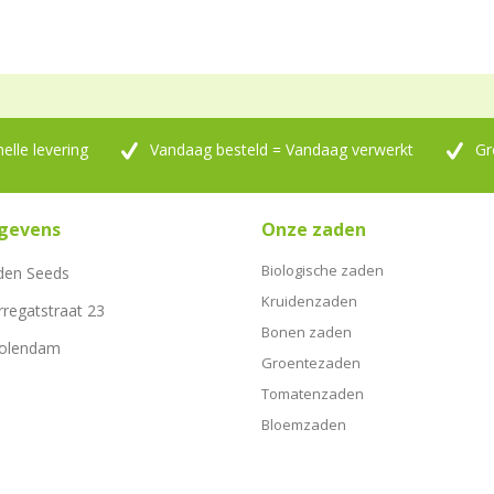
nelle levering
Vandaag besteld = Vandaag verwerkt
Gr
gevens
Onze zaden
Biologische zaden
den Seeds
Kruidenzaden
rregatstraat 23
Bonen zaden
Volendam
Groentezaden
Tomatenzaden
Bloemzaden