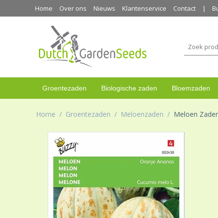
Home
Over ons
Nieuws
Klantenservice
Contact
B
Groentezaden
Biologische zaden
Bloemzaden
Home
/
Groentezaden
/
Meloenzaden
/
Meloen Zaden