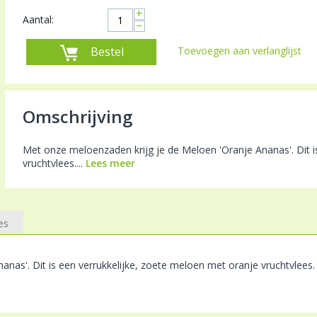
+
Aantal:
−
Bestel
Toevoegen aan verlanglijst
Omschrijving
Met onze meloenzaden krijg je de Meloen 'Oranje Ananas'. Dit i
vruchtvlees....
Lees meer
es
anas'. Dit is een verrukkelijke, zoete meloen met oranje vruchtvlees. 