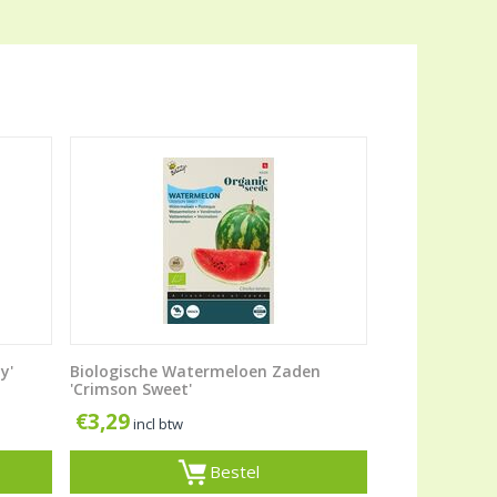
y'
Biologische Watermeloen Zaden
'Crimson Sweet'
€
3,29
incl btw
Bestel