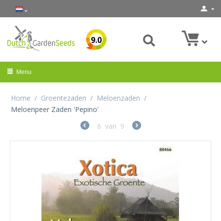
9.0
Menu
Home
/
Groentezaden
/
Meloenzaden
/
Meloenpeer Zaden 'Pepino'
6
van
9