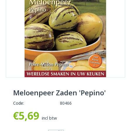
Meloenpeer Zaden 'Pepino'
Code:
80466
€
5,69
incl btw