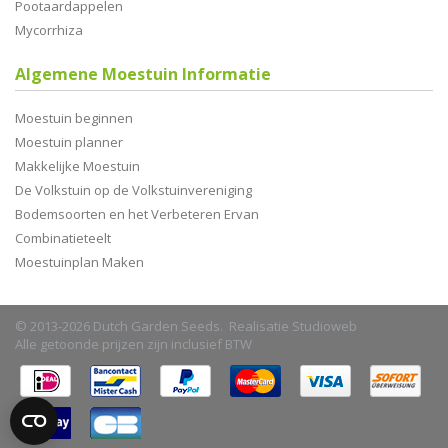
Pootaardappelen
Mycorrhiza
Algemene Moestuin Informatie
Moestuin beginnen
Moestuin planner
Makkelijke Moestuin
De Volkstuin op de Volkstuinvereniging
Bodemsoorten en het Verbeteren Ervan
Combinatieteelt
Moestuinplan Maken
© 2013-2026 Dutch Garden Seeds. Realisatie
Studioweb
Alle getoonde prijzen zijn inclusief BTW