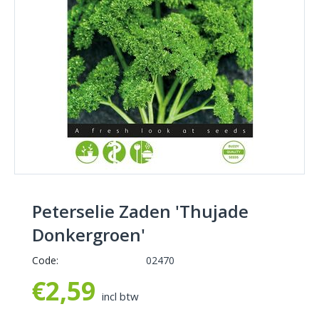
Peterselie Zaden 'Thujade
Donkergroen'
Code:
02470
€
2,59
incl btw