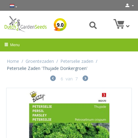
9.0
Menu
Home
/
Groentezaden
/
Peterselie zaden
/
Peterselie Zaden 'Thujade Donkergroen'
6
van
7