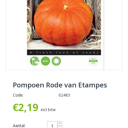
Pompoen Rode van Etampes
Code:
02483
€
2,19
incl btw
+
Aantal: