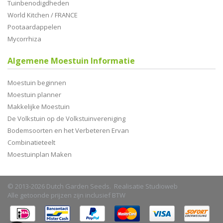
Tuinbenodigdheden
World Kitchen / FRANCE
Pootaardappelen
Mycorrhiza
Algemene Moestuin Informatie
Moestuin beginnen
Moestuin planner
Makkelijke Moestuin
De Volkstuin op de Volkstuinvereniging
Bodemsoorten en het Verbeteren Ervan
Combinatieteelt
Moestuinplan Maken
© 2013-2026 Dutch Garden Seeds. Realisatie
Studioweb
Alle getoonde prijzen zijn inclusief BTW