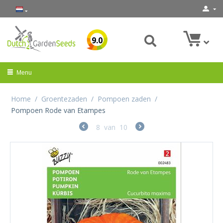
9.0
Menu
Home
/
Groentezaden
/
Pompoen zaden
/
Pompoen Rode van Etampes
8
van
10