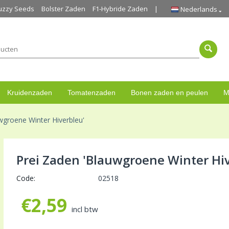
uzzy Seeds
Bolster Zaden
F1-Hybride Zaden
Nederlands
Kruidenzaden
Tomatenzaden
Bonen zaden en peulen
M
wgroene Winter Hiverbleu'
Prei Zaden 'Blauwgroene Winter Hi
Code:
02518
€
2,59
incl btw