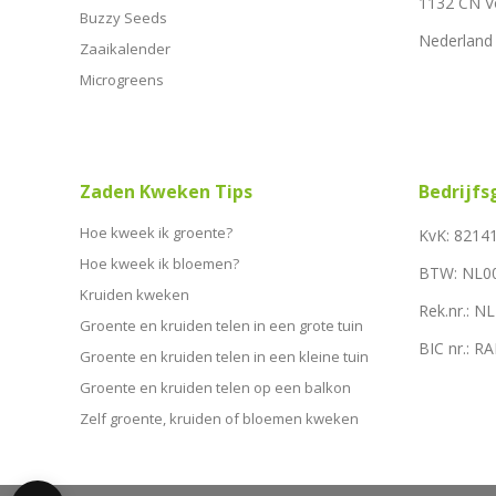
1132 CN 
Buzzy Seeds
Nederland
Zaaikalender
Microgreens
Zaden Kweken Tips
Bedrijf
Hoe kweek ik groente?
KvK: 8214
Hoe kweek ik bloemen?
BTW: NL0
Kruiden kweken
Rek.nr.: 
Groente en kruiden telen in een grote tuin
BIC nr.: 
Groente en kruiden telen in een kleine tuin
Groente en kruiden telen op een balkon
Zelf groente, kruiden of bloemen kweken