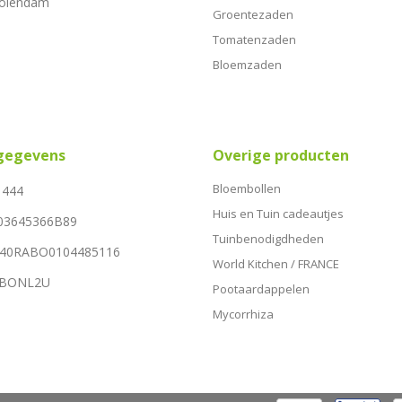
Volendam
Groentezaden
Tomatenzaden
Bloemzaden
sgegevens
Overige producten
Bloembollen
1444
Huis en Tuin cadeautjes
03645366B89
Tuinbenodigdheden
NL40RABO0104485116
World Kitchen / FRANCE
RABONL2U
Pootaardappelen
Mycorrhiza