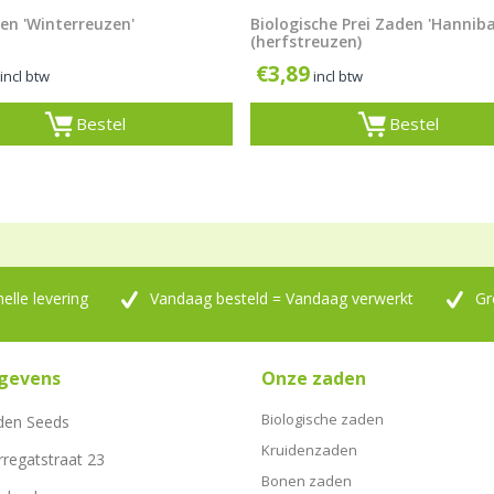
den 'Winterreuzen'
Biologische Prei Zaden 'Hanniba
(herfstreuzen)
€
3,89
incl btw
incl btw
Bestel
Bestel
nelle levering
Vandaag besteld = Vandaag verwerkt
Gr
gevens
Onze zaden
Biologische zaden
den Seeds
Kruidenzaden
rregatstraat 23
Bonen zaden