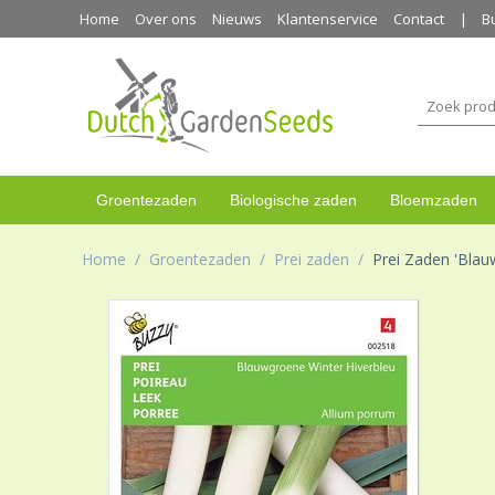
Home
Over ons
Nieuws
Klantenservice
Contact
B
Groentezaden
Biologische zaden
Bloemzaden
Home
/
Groentezaden
/
Prei zaden
/
Prei Zaden 'Blau