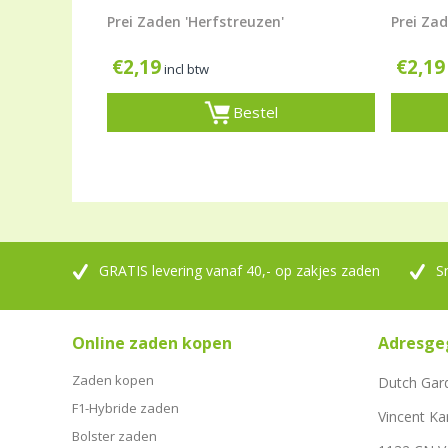
Prei Zaden 'Herfstreuzen'
Prei Za
€
2,19
€
2,19
incl btw
Bestel
GRATIS levering vanaf 40,- op zakjes zaden
S
Online zaden kopen
Adresge
Zaden kopen
Dutch Gar
F1-Hybride zaden
Vincent Ka
Bolster zaden