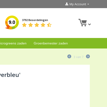
My Account
3792 Beoordelingen
9.0
icrogreens zaden
Groenbemester zaden
3
van
7
verbleu'