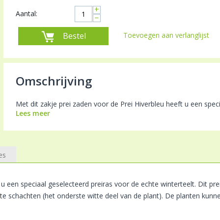
+
Aantal:
−
Bestel
Toevoegen aan verlanglijst
Omschrijving
Met dit zakje prei zaden voor de Prei Hiverbleu heeft u een specia
Lees meer
es
 u een speciaal geselecteerd preiras voor de echte winterteelt. Dit p
e schachten (het onderste witte deel van de plant). De planten kunnen