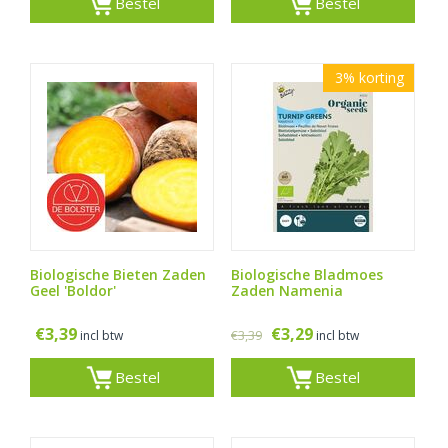
Bestel
Bestel
3%
korting
Biologische Bieten Zaden
Biologische Bladmoes
Geel 'Boldor'
Zaden Namenia
€
3,39
€
3,29
€
3,39
incl btw
incl btw
Bestel
Bestel