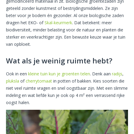
gemodificeerd materiaal in zit. Biologische groentezaden zijn
geteeld zonder kunstmest of bestrijdingsmiddelen. Ze zijn
beter voor je bodem én gezonder. Al onze biologische zaden
dragen het EKO- of
Skal-keurmerk
. Dat betekent: meer
biodiversiteit, minder belasting voor de natuur en planten die
sterker en veerkrachtiger zijn. Een bewuste keuze waar je tuin
van opbloeit.
Wat als je weinig ruimte hebt?
Ook in een
kleine tuin kun je groenten telen
. Denk aan
radijs
,
pluksla
of
cherrytomaat
in potten of bakken. Kies soorten die
niet veel ruimte vragen en snel oogstbaar zijn. Met een slimme
indeling en wat liefde kun je ook op 4 m² een verrassend rijke
oogst halen.