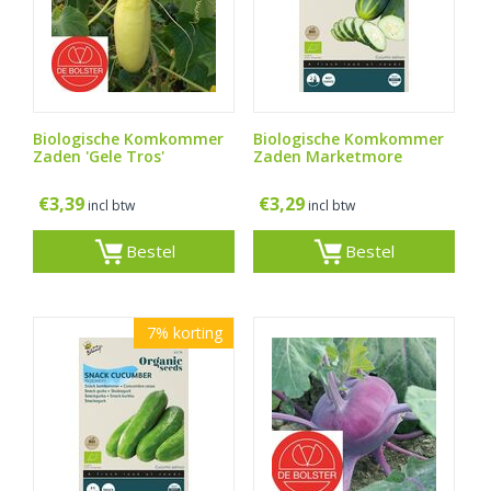
Biologische Komkommer
Biologische Komkommer
Zaden 'Gele Tros'
Zaden Marketmore
€
3,39
€
3,29
incl btw
incl btw
Bestel
Bestel
7%
korting