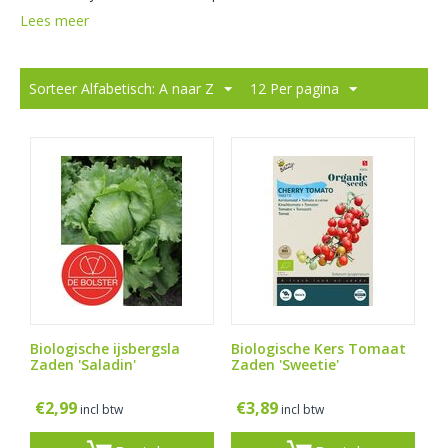
Lees meer
Sorteer Alfabetisch: A naar Z
12 Per pagina
Biologische ijsbergsla
Biologische Kers Tomaat
Zaden 'Saladin'
Zaden 'Sweetie'
€
2,99
€
3,89
incl btw
incl btw