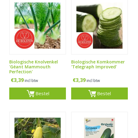
Biologische Knolvenkel
Biologische Komkommer
'Géant Mammouth
'Telegraph Improved'
Perfection'
€
3,39
€
3,39
incl btw
incl btw
Bestel
Bestel