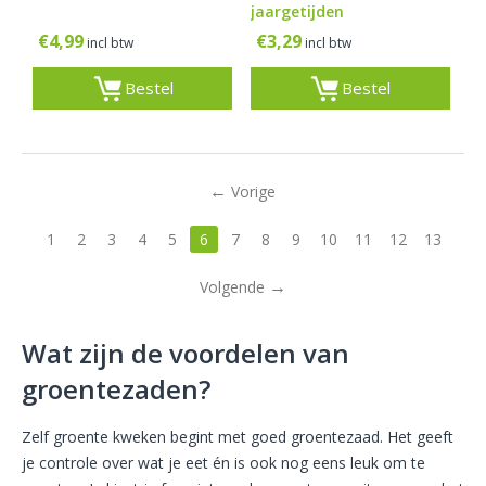
jaargetijden
€
4,99
€
3,29
incl btw
incl btw
Bestel
Bestel
Vorige
1
2
3
4
5
6
7
8
9
10
11
12
13
Volgende
Wat zijn de voordelen van
groentezaden?
Zelf groente kweken begint met goed groentezaad. Het geeft
je controle over wat je eet én is ook nog eens leuk om te