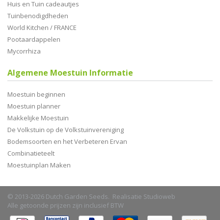
Huis en Tuin cadeautjes
Tuinbenodigdheden
World Kitchen / FRANCE
Pootaardappelen
Mycorrhiza
Algemene Moestuin Informatie
Moestuin beginnen
Moestuin planner
Makkelijke Moestuin
De Volkstuin op de Volkstuinvereniging
Bodemsoorten en het Verbeteren Ervan
Combinatieteelt
Moestuinplan Maken
© 2013-2026 Dutch Garden Seeds. Realisatie
Studioweb
Alle getoonde prijzen zijn inclusief BTW