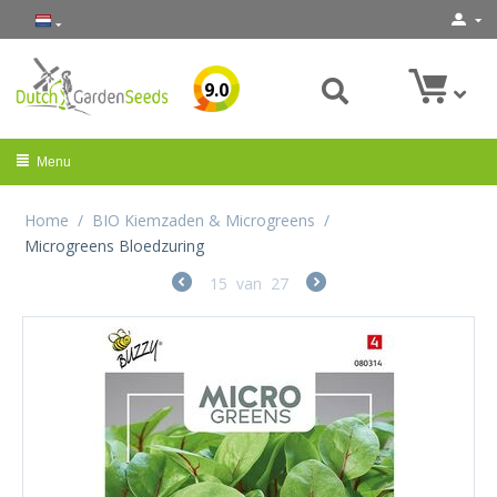
9.0
Menu
Home
/
BIO Kiemzaden & Microgreens
/
Microgreens Bloedzuring
15
van
27