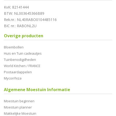
KvK: 82141444
BTW: NL003645366B89
Rek.nr.: NL40RABO0104485116
BIC nr.: RABONL2U
Overige producten
Bloembollen
Huis en Tuin cadeautjes
Tuinbenodigdheden
World Kitchen / FRANCE
Pootaardappelen
Mycorrhiza
Algemene Moestuin Informatie
Moestuin beginnen
Moestuin planner
Makkelijke Moestuin