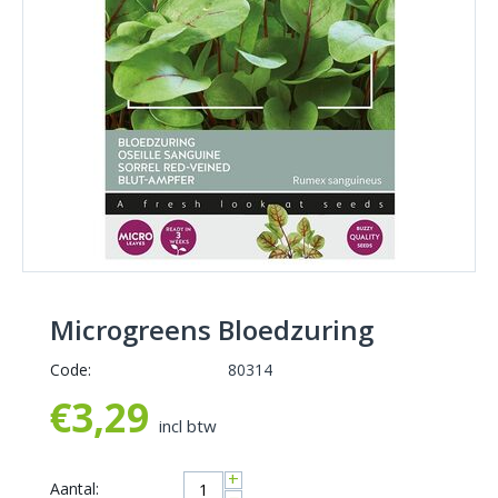
Microgreens Bloedzuring
Code:
80314
€
3,29
incl btw
+
Aantal: