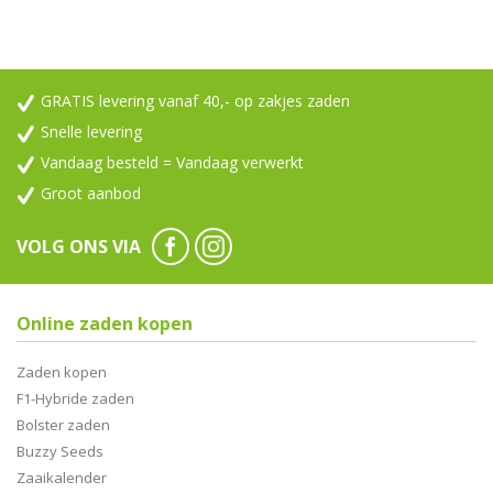
GRATIS levering vanaf 40,- op zakjes zaden
Snelle levering
Vandaag besteld = Vandaag verwerkt
Groot aanbod
VOLG ONS VIA
Online zaden kopen
Zaden kopen
F1-Hybride zaden
Bolster zaden
Buzzy Seeds
Zaaikalender