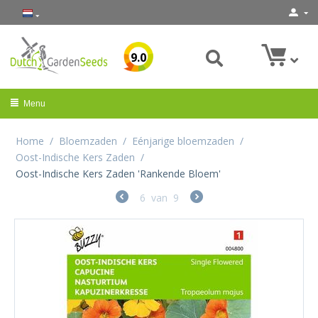
9.0
Menu
Home
/
Bloemzaden
/
Eénjarige bloemzaden
/
Oost-Indische Kers Zaden
/
Oost-Indische Kers Zaden 'Rankende Bloem'
6
van
9