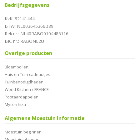
Bedrijfsgegevens
KvK: 82141444
BTW: NL003645366B89
Rek.nr.: NL40RABO0104485116
BIC nr.: RABONL2U
Overige producten
Bloembollen
Huis en Tuin cadeautjes
Tuinbenodigdheden
World Kitchen / FRANCE
Pootaardappelen
Mycorrhiza
Algemene Moestuin Informatie
Moestuin beginnen
Moestuin planner