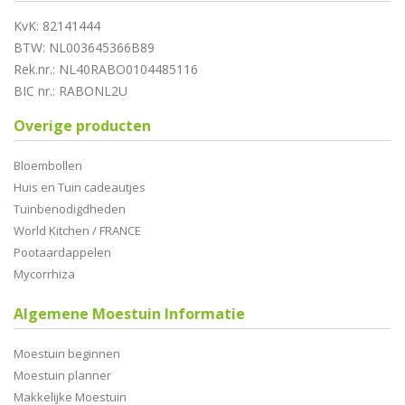
KvK: 82141444
BTW: NL003645366B89
Rek.nr.: NL40RABO0104485116
BIC nr.: RABONL2U
Overige producten
Bloembollen
Huis en Tuin cadeautjes
Tuinbenodigdheden
World Kitchen / FRANCE
Pootaardappelen
Mycorrhiza
Algemene Moestuin Informatie
Moestuin beginnen
Moestuin planner
Makkelijke Moestuin