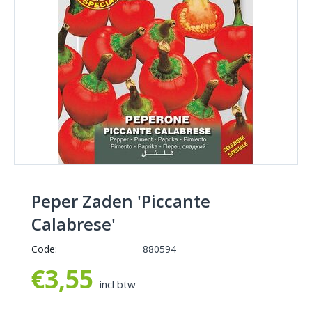
Peper Zaden 'Piccante
Calabrese'
Code:
880594
€
3,55
incl btw