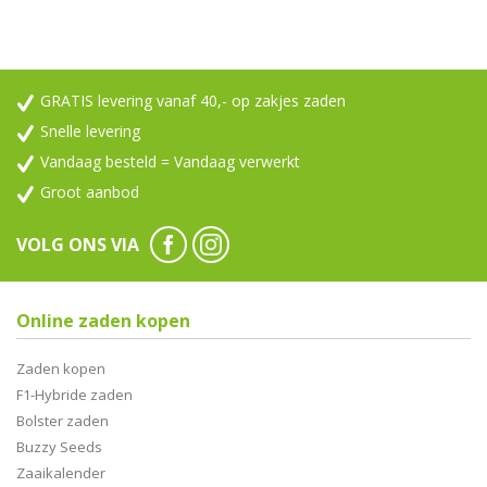
GRATIS levering vanaf 40,- op zakjes zaden
Snelle levering
Vandaag besteld = Vandaag verwerkt
Groot aanbod
VOLG ONS VIA
Online zaden kopen
Zaden kopen
F1-Hybride zaden
Bolster zaden
Buzzy Seeds
Zaaikalender