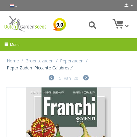
9.0
Menu
Home
/
Groentezaden
/
Peperzaden
/
Peper Zaden 'Piccante Calabrese'
5
van
20