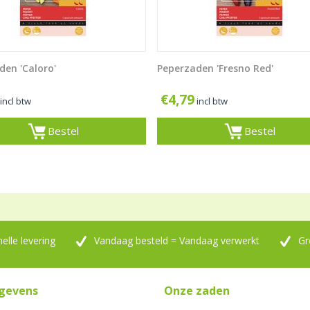
den 'Caloro'
Peperzaden 'Fresno Red'
€
4,79
incl btw
incl btw
Bestel
Bestel
nelle levering
Vandaag besteld = Vandaag verwerkt
Gr
gevens
Onze zaden