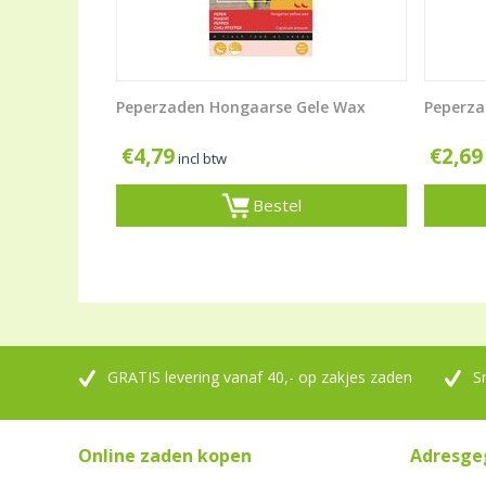
Peperzaden Hongaarse Gele Wax
Peperza
€
4,79
€
2,69
incl btw
Bestel
GRATIS levering vanaf 40,- op zakjes zaden
S
Online zaden kopen
Adresge