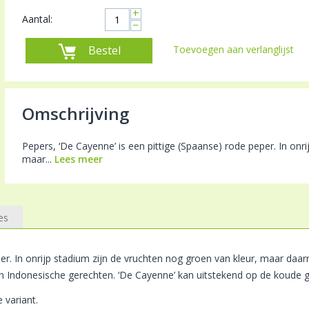
+
Aantal:
−
Bestel
Toevoegen aan verlanglijst
Omschrijving
Pepers, ‘De Cayenne’ is een pittige (Spaanse) rode peper. In onr
maar...
Lees meer
es
er. In onrijp stadium zijn de vruchten nog groen van kleur, maar daar
 en Indonesische gerechten. ‘De Cayenne’ kan uitstekend op de koud
 variant.