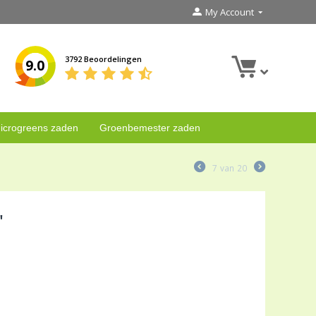
My Account
3792 Beoordelingen
9.0
icrogreens zaden
Groenbemester zaden
7
van
20
'