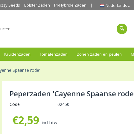
uzzy Seeds
Bolster Zaden
F1-Hybride Zaden
Nederlands
Kruidenzaden
Tomatenzaden
Bonen zaden en peulen
M
yenne Spaanse rode'
Peperzaden 'Cayenne Spaanse rode
Code:
02450
€
2,59
incl btw