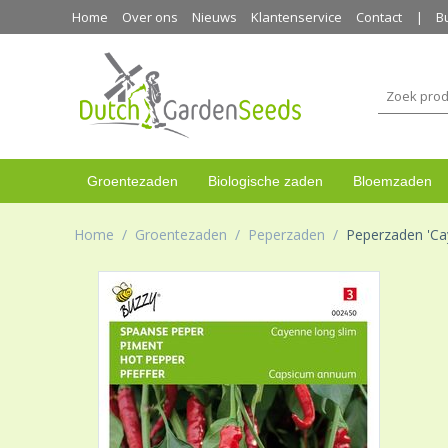
Home
Over ons
Nieuws
Klantenservice
Contact
B
Groentezaden
Biologische zaden
Bloemzaden
Home
/
Groentezaden
/
Peperzaden
/
Peperzaden 'Ca