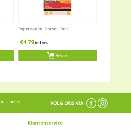
Peperzaden 'Dorset Pink'
€
4,79
incl btw
Bestel
oot aanbod
VOLG ONS VIA
Klantenservice