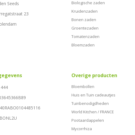
Biologische zaden
den Seeds
Kruidenzaden
rregatstraat 23
Bonen zaden
Volendam
Groentezaden
Tomatenzaden
Bloemzaden
sgegevens
Overige producten
Bloembollen
1444
Huis en Tuin cadeautjes
03645366B89
Tuinbenodigdheden
NL40RABO0104485116
World Kitchen / FRANCE
RABONL2U
Pootaardappelen
Mycorrhiza