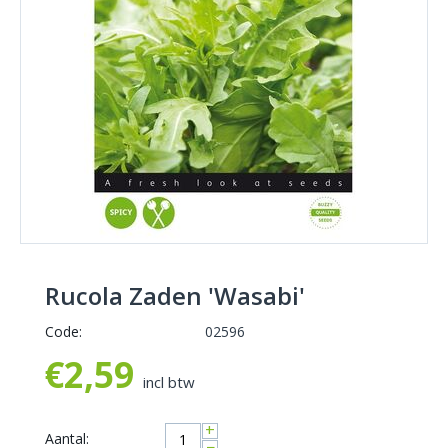
Rucola Zaden 'Wasabi'
Code:
02596
€
2,59
incl btw
+
Aantal:
−