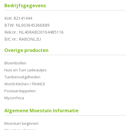
Bedrijfsgegevens
KvK: 82141444
BTW: NL003645366B89
Rek.nr.: NL40RABO0104485116
BIC nr.: RABONL2U
Overige producten
Bloembollen
Huis en Tuin cadeautjes
Tuinbenodigdheden
World Kitchen / FRANCE
Pootaardappelen
Mycorrhiza
Algemene Moestuin Informatie
Moestuin beginnen