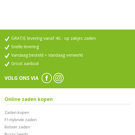
GRATIS levering vanaf 40,- op zakjes zaden
Snelle levering
Vandaag besteld = Vandaag verwerkt
Groot aanbod
VOLG ONS VIA
Online zaden kopen
Zaden kopen
F1-Hybride zaden
Bolster zaden
Buzzy Seeds