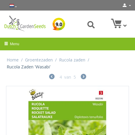
9.0
Menu
Home
/
Groentezaden
/
Rucola zaden
/
Rucola Zaden 'Wasabi'
4
van
5