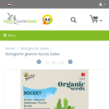
9.0
Menu
Home
/
Biologische zaden
/
Biologische gewone Rucola Zaden
72
van
225