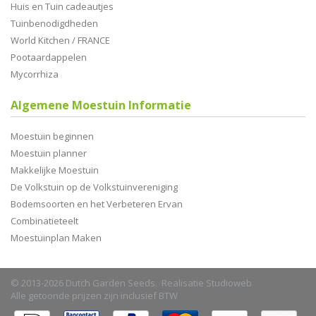
Huis en Tuin cadeautjes
Tuinbenodigdheden
World Kitchen / FRANCE
Pootaardappelen
Mycorrhiza
Algemene Moestuin Informatie
Moestuin beginnen
Moestuin planner
Makkelijke Moestuin
De Volkstuin op de Volkstuinvereniging
Bodemsoorten en het Verbeteren Ervan
Combinatieteelt
Moestuinplan Maken
© 2013-2026 Dutch Garden Seeds. Realisatie
Studioweb
Alle getoonde prijzen zijn inclusief BTW