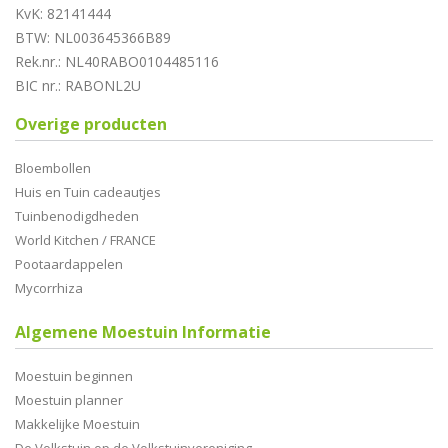
KvK: 82141444
BTW: NL003645366B89
Rek.nr.: NL40RABO0104485116
BIC nr.: RABONL2U
Overige producten
Bloembollen
Huis en Tuin cadeautjes
Tuinbenodigdheden
World Kitchen / FRANCE
Pootaardappelen
Mycorrhiza
Algemene Moestuin Informatie
Moestuin beginnen
Moestuin planner
Makkelijke Moestuin