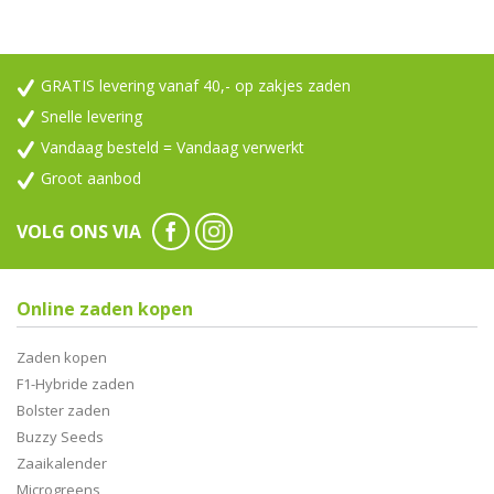
GRATIS levering vanaf 40,- op zakjes zaden
Snelle levering
Vandaag besteld = Vandaag verwerkt
Groot aanbod
VOLG ONS VIA
Online zaden kopen
Zaden kopen
F1-Hybride zaden
Bolster zaden
Buzzy Seeds
Zaaikalender
Microgreens