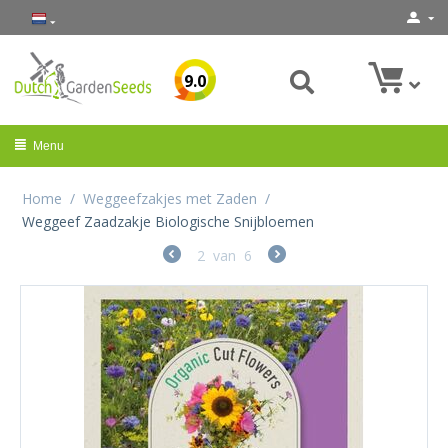
9.0
Menu
Home
/
Weggeefzakjes met Zaden
/
Weggeef Zaadzakje Biologische Snijbloemen
2
van
6