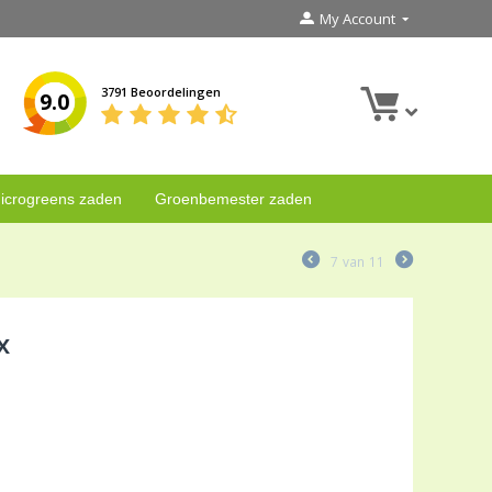
My Account
3791 Beoordelingen
9.0
icrogreens zaden
Groenbemester zaden
7
van
11
x