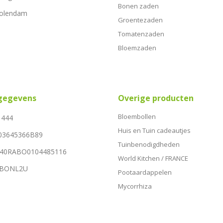
Bonen zaden
Volendam
Groentezaden
Tomatenzaden
Bloemzaden
sgegevens
Overige producten
Bloembollen
1444
Huis en Tuin cadeautjes
03645366B89
Tuinbenodigdheden
NL40RABO0104485116
World Kitchen / FRANCE
RABONL2U
Pootaardappelen
Mycorrhiza