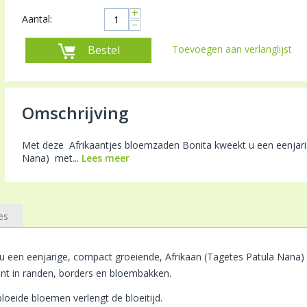
+
Aantal:
−
Bestel
Toevoegen aan verlanglijst
Omschrijving
Met deze Afrikaantjes bloemzaden Bonita kweekt u een eenjari
Nana) met...
Lees meer
es
u een eenjarige, compact groeiende, Afrikaan (Tagetes Patula Nana)
lant in randen, borders en bloembakken.
loeide bloemen verlengt de bloeitijd.