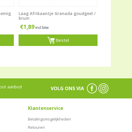
loemig
Laag Afrikaantje Granada goudgeel /
bruin
€
1,89
incl btw
Bestel
oot aanbod
VOLG ONS VIA
Klantenservice
Betalingsmogelijkheden
Retouren