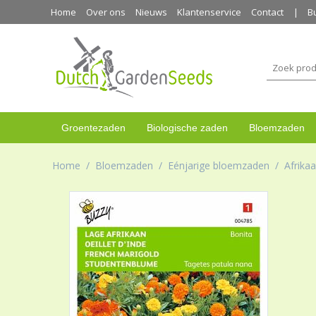
Home
Over ons
Nieuws
Klantenservice
Contact
B
Groentezaden
Biologische zaden
Bloemzaden
Home
/
Bloemzaden
/
Eénjarige bloemzaden
/
Afrika