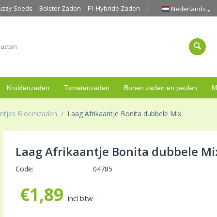
uzzy Seeds
Bolster Zaden
F1-Hybride Zaden
Nederlands
Kruidenzaden
Tomatenzaden
Bonen zaden en peulen
M
antjes Bloemzaden
/
Laag Afrikaantje Bonita dubbele Mix
Laag Afrikaantje Bonita dubbele Mi
Code:
04785
€
1,89
incl btw