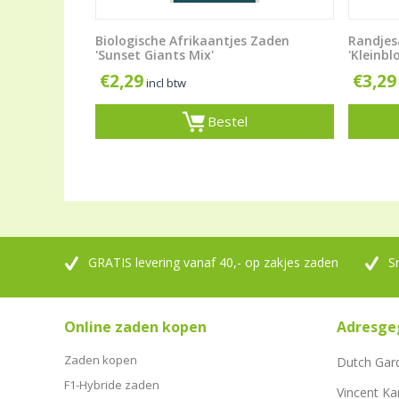
Biologische Afrikaantjes Zaden
Randjes
'Sunset Giants Mix'
'Kleinb
€
2,29
€
3,29
incl btw
Bestel
GRATIS levering vanaf 40,- op zakjes zaden
S
Online zaden kopen
Adresge
Zaden kopen
Dutch Gar
F1-Hybride zaden
Vincent Ka