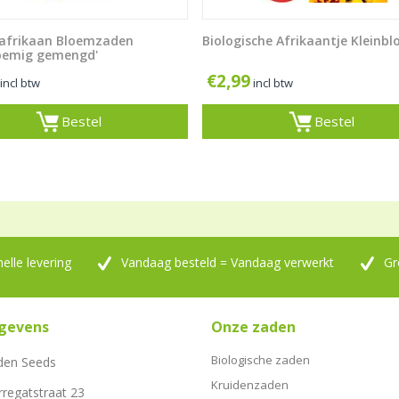
afrikaan Bloemzaden
Biologische Afrikaantje Kleinb
loemig gemengd'
€
2,99
incl btw
incl btw
Bestel
Bestel
nelle levering
Vandaag besteld = Vandaag verwerkt
Gr
gevens
Onze zaden
Biologische zaden
den Seeds
Kruidenzaden
rregatstraat 23