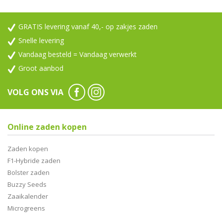
GRATIS levering vanaf 40,- op zakjes zaden
Snelle levering
Vandaag besteld = Vandaag verwerkt
Groot aanbod
VOLG ONS VIA
Online zaden kopen
Zaden kopen
F1-Hybride zaden
Bolster zaden
Buzzy Seeds
Zaaikalender
Microgreens