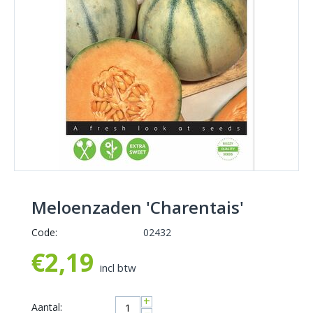
Meloenzaden 'Charentais'
Code:
02432
€
2,19
incl btw
+
Aantal: