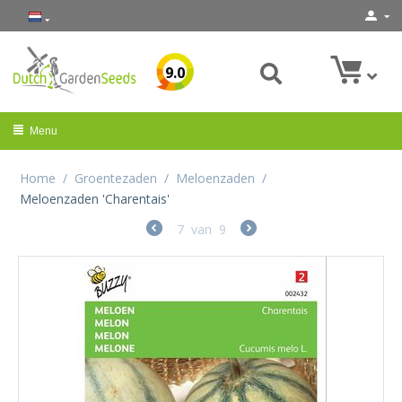
9.0
Menu
Home
/
Groentezaden
/
Meloenzaden
/
Meloenzaden 'Charentais'
7
van
9