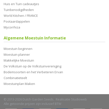
Huis en Tuin cadeautjes
Tuinbenodigdheden
World Kitchen / FRANCE
Pootaardappelen
Mycorrhiza
Algemene Moestuin Informatie
Moestuin beginnen
Moestuin planner
Makkelijke Moestuin
De Volkstuin op de Volkstuinvereniging
Bodemsoorten en het Verbeteren Ervan
Combinatieteelt
Moestuinplan Maken
© 2013-2026 Dutch Garden Seeds. Realisatie
Studioweb
Alle getoonde prijzen zijn inclusief BTW