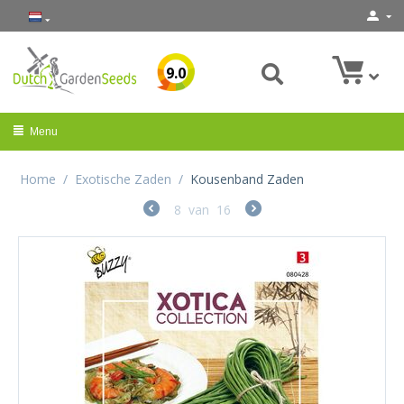
9.0
Menu
Home
/
Exotische Zaden
/
Kousenband Zaden
8
van
16