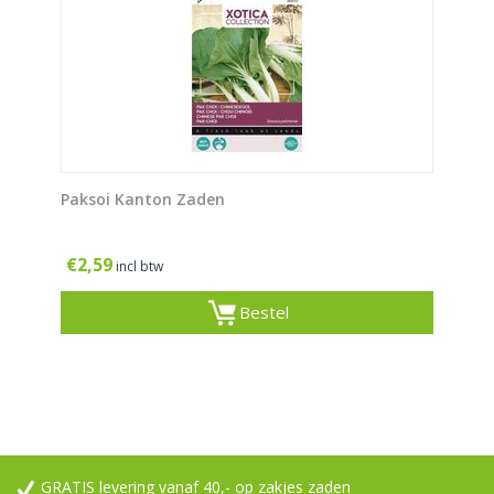
Paksoi Kanton Zaden
€
2,59
incl btw
Bestel
GRATIS levering vanaf 40,- op zakjes zaden