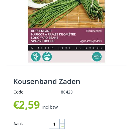
Kousenband Zaden
Code:
80428
€
2,59
incl btw
+
Aantal:
−