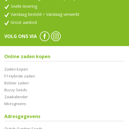
Snelle levering
Vandaag besteld = Vandaag verwerkt
Groot aanbod
VOLG ONS VIA
Online zaden kopen
Zaden kopen
F1-Hybride zaden
Bolster zaden
Buzzy Seeds
Zaaikalender
Microgreens
Adresgegevens
Dutch Garden Seeds