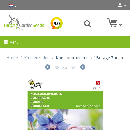
9.0
Menu
Home
/
Kruidenzaden
/
Komkommerkruid of Borage Zaden
38
van
53