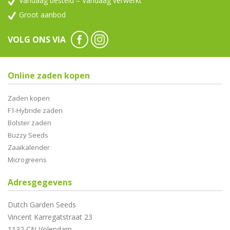
Vandaag besteld = Vandaag verwerkt
Groot aanbod
VOLG ONS VIA
Online zaden kopen
Zaden kopen
F1-Hybride zaden
Bolster zaden
Buzzy Seeds
Zaaikalender
Microgreens
Adresgegevens
Dutch Garden Seeds
Vincent Karregatstraat 23
1132 CN Volendam