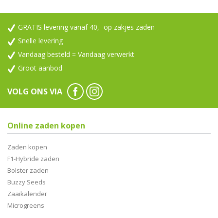
GRATIS levering vanaf 40,- op zakjes zaden
Snelle levering
Vandaag besteld = Vandaag verwerkt
Groot aanbod
VOLG ONS VIA
Online zaden kopen
Zaden kopen
F1-Hybride zaden
Bolster zaden
Buzzy Seeds
Zaaikalender
Microgreens