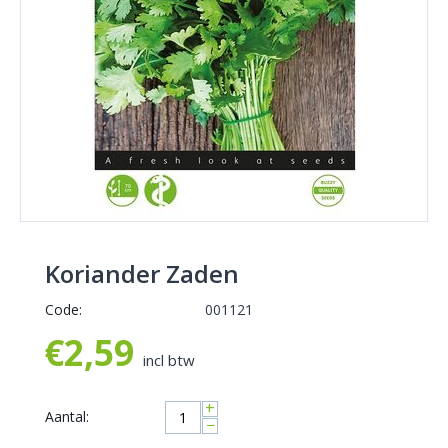
Koriander Zaden
Code:
001121
€
2,59
incl btw
+
Aantal:
−