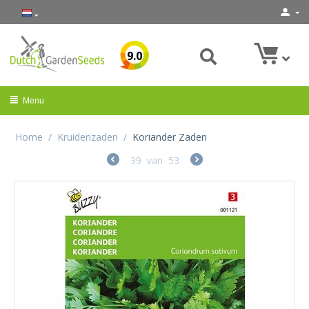
9.0
Menu
Home
/
Kruidenzaden
/
Koriander Zaden
39
van
53