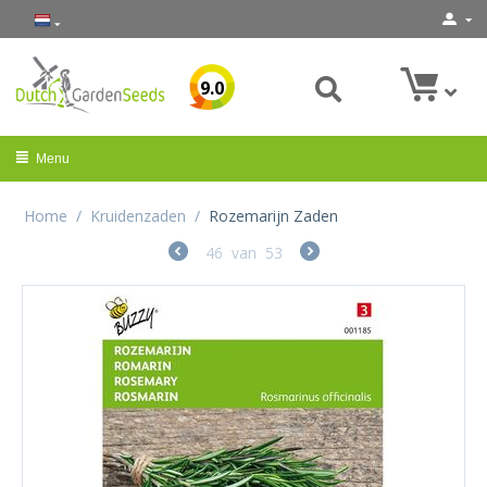
9.0
Menu
Home
/
Kruidenzaden
/
Rozemarijn Zaden
46
van
53