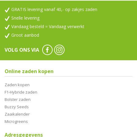
GRATIS levering vanaf 40,- op zakjes zaden
Snelle levering
Vandaag besteld = Vandaag verwerkt
Groot aanbod
VOLG ONS VIA
Online zaden kopen
Zaden kopen
F1-Hybride zaden
Bolster zaden
Buzzy Seeds
Zaaikalender
Microgreens
Adresgegevens