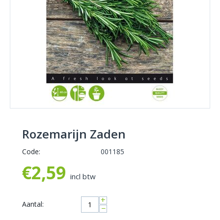
Rozemarijn Zaden
Code:
001185
€
2,59
incl btw
+
Aantal:
−