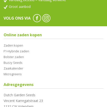
Groot aanbod
VOLG ONS VIA
Online zaden kopen
Zaden kopen
F1-Hybride zaden
Bolster zaden
Buzzy Seeds
Zaaikalender
Microgreens
Adresgegevens
Dutch Garden Seeds
Vincent Karregatstraat 23
1132 CN Volendam