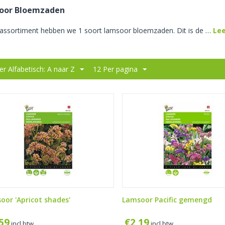
oor Bloemzaden
 assortiment hebben we 1 soort lamsoor bloemzaden. Dit is de
…
Le
er Alfabetisch: A naar Z
12 Per pagina
oor 'Apricot shades'
Lamsoor Pacific gemengd
,59
€
2,19
incl btw
incl btw