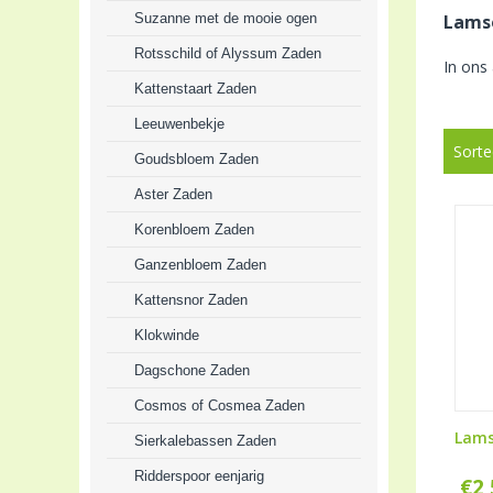
Suzanne met de mooie ogen
Lams
Rotsschild of Alyssum Zaden
In ons
Kattenstaart Zaden
Leeuwenbekje
Sorte
Goudsbloem Zaden
Aster Zaden
Korenbloem Zaden
Ganzenbloem Zaden
Kattensnor Zaden
Klokwinde
Dagschone Zaden
Cosmos of Cosmea Zaden
Lams
Sierkalebassen Zaden
Ridderspoor eenjarig
€
2