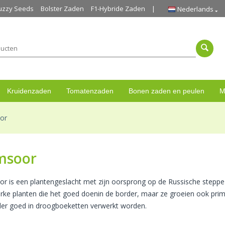
uzzy Seeds
Bolster Zaden
F1-Hybride Zaden
Nederlands
Kruidenzaden
Tomatenzaden
Bonen zaden en peulen
M
or
msoor
r is een plantengeslacht met zijn oorsprong op de Russische steppe 
terke planten die het goed doenin de border, maar ze groeien ook pr
der goed in droogboeketten verwerkt worden.