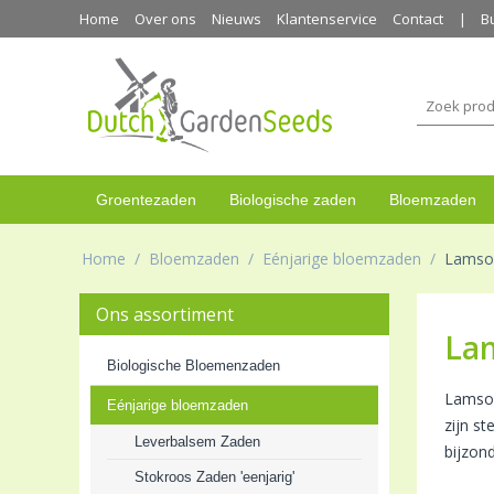
Home
Over ons
Nieuws
Klantenservice
Contact
B
Groentezaden
Biologische zaden
Bloemzaden
Home
/
Bloemzaden
/
Eénjarige bloemzaden
/
Lamso
Ons assortiment
La
Biologische Bloemenzaden
Lamsoo
Eénjarige bloemzaden
zijn s
Leverbalsem Zaden
bijzon
Stokroos Zaden 'eenjarig'