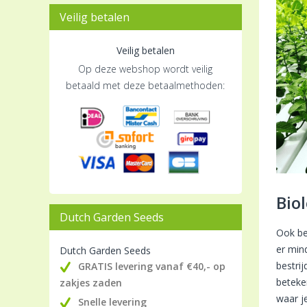
Veilig betalen
Veilig betalen
Op deze webshop wordt veilig
betaald met deze betaalmethoden:
Bio
Dutch Garden Seeds
Ook be
er min
Dutch Garden Seeds
bestri
GRATIS levering vanaf €40,- op
beteke
zakjes zaden
waar je
Snelle levering