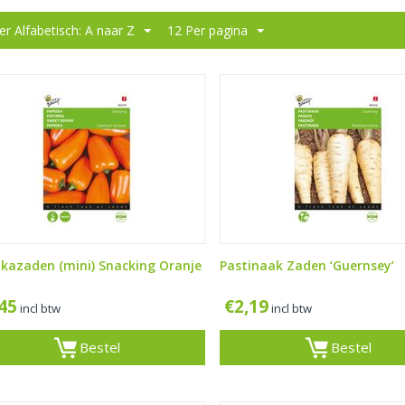
er Alfabetisch: A naar Z
12 Per pagina
ikazaden (mini) Snacking Oranje
Pastinaak Zaden ‘Guernsey’
,45
€
2,19
incl btw
incl btw
Bestel
Bestel