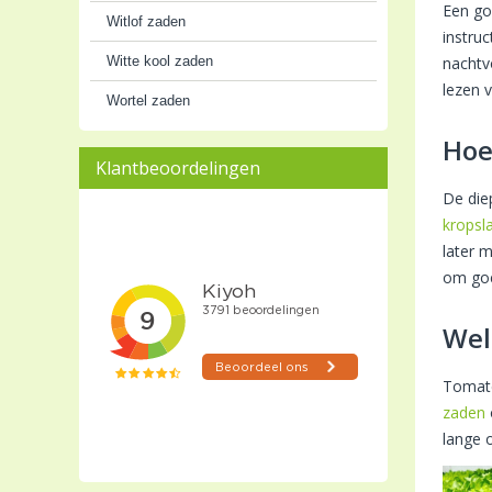
Een goe
Witlof zaden
instru
Witte kool zaden
nachtvo
lezen 
Wortel zaden
Hoe
Klantbeoordelingen
De die
kropsl
later 
om goe
Wel
Tomat
zaden
lange 