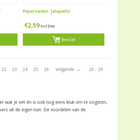
'
Peperzaden 'Jalapeño'
€
2,59
incl btw
Bestel
22
23
24
25
26
Volgende
20 - 29
er wat je eet én is ook nog eens leuk om te oogsten
.
vers uit de eigen tuin. De voordelen van de