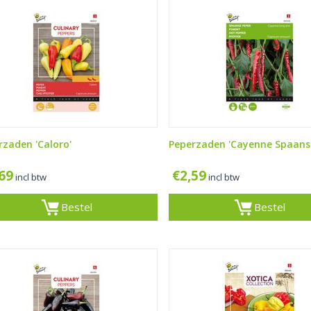
rzaden 'Caloro'
Peperzaden 'Cayenne Spaans
,69
€
2,59
incl btw
incl btw
Bestel
Bestel