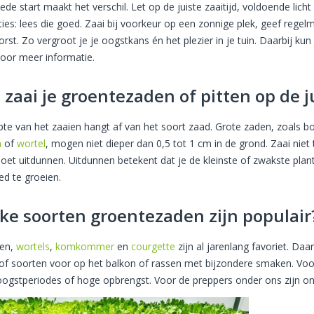
de start maakt het verschil. Let op de juiste zaaitijd, voldoende lich
cties: lees die goed. Zaai bij voorkeur op een zonnige plek, geef reg
rst. Zo vergroot je je oogstkans én het plezier in je tuin. Daarbij kun
voor meer informatie.
 zaai je groentezaden of pitten op de 
pte van het zaaien hangt af van het soort zaad. Grote zaden, zoals bo
a
of
wortel
, mogen niet dieper dan 0,5 tot 1 cm in de grond. Zaai niet 
moet uitdunnen. Uitdunnen betekent dat je de kleinste of zwakste plan
d te groeien.
ke soorten groentezaden zijn populair
en,
wortels
,
komkommer
en
courgette
zijn al jarenlang favoriet. Da
of soorten voor op het balkon of rassen met bijzondere smaken. Voor 
oogstperiodes of hoge opbrengst. Voor de preppers onder ons zijn o