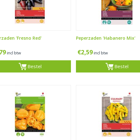
rzaden 'Fresno Red'
Peperzaden 'Habanero Mix'
,79
€
2,59
incl btw
incl btw
Bestel
Bestel