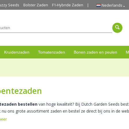
uzzy Seeds
Bolster Zaden
F1-Hybride Zaden
Nederlands
Kruidenzaden
Tomatenzaden
Bonen zaden en peulen
M
oentezaden
tezaden bestellen
van hoge kwaliteit? Bij Dutch Garden Seeds beste
 nu ons grote assortiment zaden en bestel ze direct bij ons in de we
meer