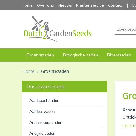
Home
Over ons
Nieuws
Klantenservice
Contact
B
Groentezaden
Biologische zaden
Bloemzaden
Home
/
Groentezaden
Ons assortiment
Gr
Aardappel Zaden
Groen
Aardbei zaden
Ontdek
Ananaskers zaden
Lees 
Andijvie zaden