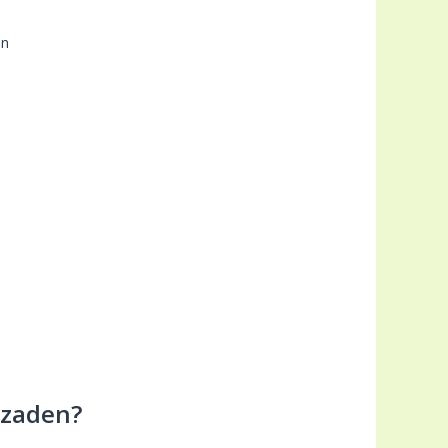
en
ezaden?