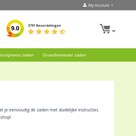
My Account
3791 Beoordelingen
9.0
icrogreens zaden
Groenbemester zaden
l je eenvoudig de zaden met duidelijke instructies.
bshop!