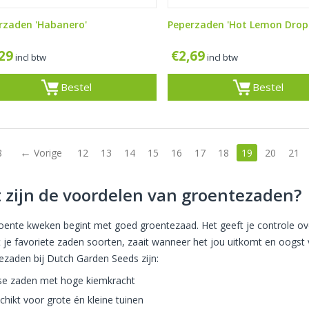
rzaden 'Habanero'
Peperzaden 'Hot Lemon Drop
,29
€
2,69
incl btw
incl btw
Bestel
Bestel
8
Vorige
12
13
14
15
16
17
18
19
20
21
 zijn de voordelen van groentezaden?
roente kweken begint met goed groentezaad. Het geeft je controle ov
st je favoriete zaden soorten, zaait wanneer het jou uitkomt en oogst 
ezaden bij Dutch Garden Seeds zijn:
se zaden met hoge kiemkracht
chikt voor grote én kleine tuinen