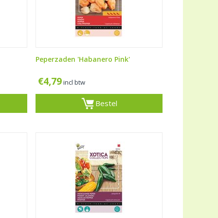
Peperzaden 'Habanero Pink'
€
4,79
incl btw
Bestel