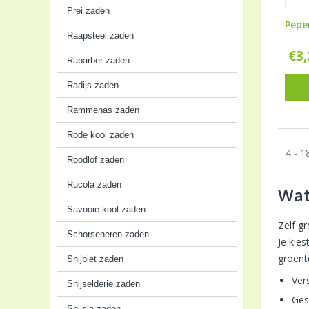
Prei zaden
Pepe
Raapsteel zaden
€
3
Rabarber zaden
Radijs zaden
Rammenas zaden
Rode kool zaden
4 - 1
Roodlof zaden
Rucola zaden
Wat
Savooie kool zaden
Zelf g
Schorseneren zaden
Je kie
groent
Snijbiet zaden
Ver
Snijselderie zaden
Ges
Snijsla zaden