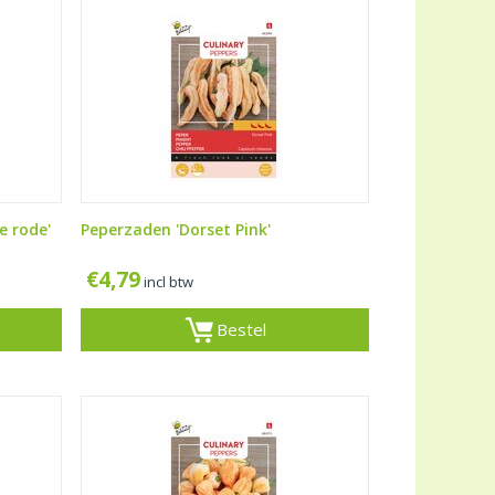
e rode'
Peperzaden 'Dorset Pink'
€
4,79
incl btw
Bestel