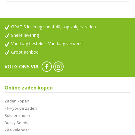
GRATIS levering vanaf 40,- op zakjes zaden
Snelle levering
Vandaag besteld = Vandaag verwerkt
Groot aanbod
VOLG ONS VIA
Online zaden kopen
Zaden kopen
F1-Hybride zaden
Bolster zaden
Buzzy Seeds
Zaaikalender