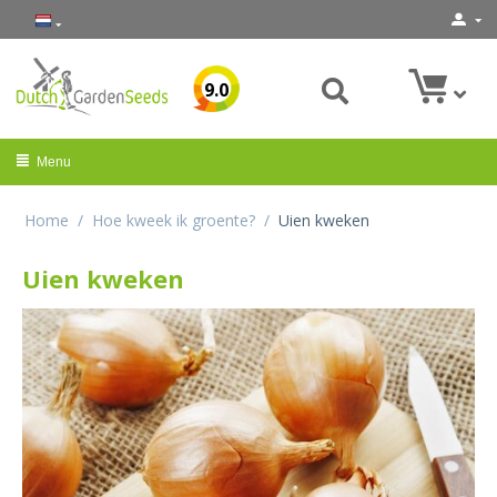
9.0
Menu
Home
/
Hoe kweek ik groente?
/
Uien kweken
Uien kweken