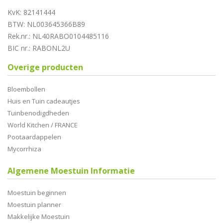
KvK: 82141444
BTW: NL003645366B89
Rek.nr.: NL40RABO0104485116
BIC nr.: RABONL2U
Overige producten
Bloembollen
Huis en Tuin cadeautjes
Tuinbenodigdheden
World Kitchen / FRANCE
Pootaardappelen
Mycorrhiza
Algemene Moestuin Informatie
Moestuin beginnen
Moestuin planner
Makkelijke Moestuin