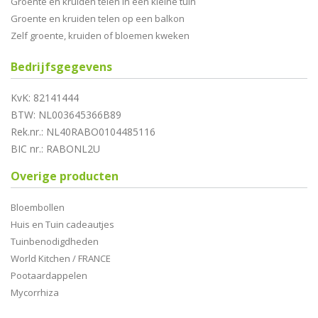
Groente en kruiden telen in een kleine tuin
Groente en kruiden telen op een balkon
Zelf groente, kruiden of bloemen kweken
Bedrijfsgegevens
KvK: 82141444
BTW: NL003645366B89
Rek.nr.: NL40RABO0104485116
BIC nr.: RABONL2U
Overige producten
Bloembollen
Huis en Tuin cadeautjes
Tuinbenodigdheden
World Kitchen / FRANCE
Pootaardappelen
Mycorrhiza